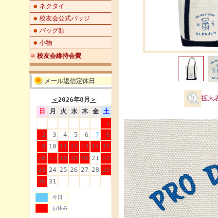
ネクタイ
校友会公式バッジ
バッグ類
小物
校友会維持会費
メール返信定休日
拡大
＜
2026年8月
＞
日
月
火
水
木
金
土
1
2
3
4
5
6
7
8
9
10
11
12
13
14
15
16
17
18
19
20
21
22
23
24
25
26
27
28
29
30
31
今日
お休み