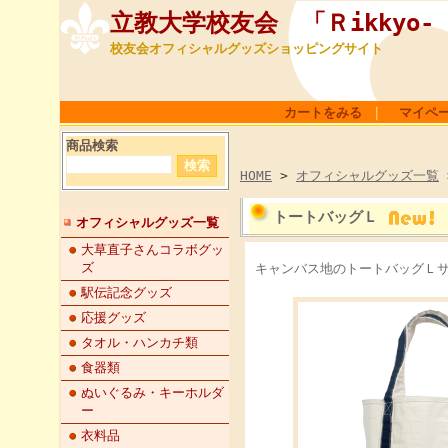
立教大学校友会 「Ｒikkyo- Al
校友会オフィシャルグッズショッピングサイト
カートをみる
｜
マイペ
商品検索
HOME
>
オフィシャルグッズ一覧
トートバッグＬ
オフィシャルグッズ一覧
大草直子さんコラボグッ
ズ
キャンバス地のトートバッグＬサ
駅伝記念グッズ
応援グッズ
タオル・ハンカチ類
食器類
ぬいぐるみ・キーホルダ
ー
衣料品