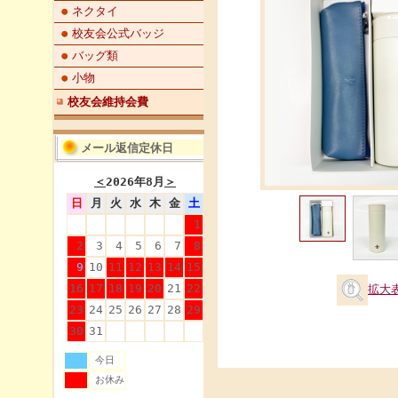
ネクタイ
校友会公式バッジ
バッグ類
小物
校友会維持会費
メール返信定休日
＜
2026年8月
＞
日
月
火
水
木
金
土
1
2
3
4
5
6
7
8
9
10
11
12
13
14
15
16
17
18
19
20
21
22
拡大
23
24
25
26
27
28
29
30
31
今日
お休み