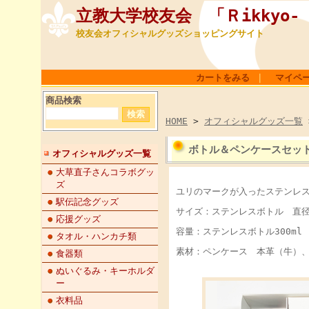
立教大学校友会 「Ｒikkyo- Al
校友会オフィシャルグッズショッピングサイト
カートをみる
｜
マイペ
商品検索
HOME
>
オフィシャルグッズ一覧
ボトル＆ペンケースセッ
オフィシャルグッズ一覧
大草直子さんコラボグッ
ズ
ユリのマークが入ったステンレ
駅伝記念グッズ
サイズ：ステンレスボトル 直径57
応援グッズ
容量：ステンレスボトル300ml
タオル・ハンカチ類
素材：ペンケース 本革（牛）
食器類
ぬいぐるみ・キーホルダ
ー
衣料品