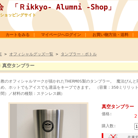
「Ｒikkyo- Alumni -Shop」
ショッピングサイト
カートをみる
｜
マイページへログイン
｜
お買い物方法・送料
｜
E
>
オフィシャルグッズ一覧
>
タンブラー・ボトル
真空タンブラー
立教のオフィシャルマークが描かれたTHERMOS製のタンブラー。 魔法びん
ため、ホットでもアイスでも適温をキープできます。 （容量：350ミリリッ
時間）／材料の種類：ステンレス鋼）
真空タンブラー
価格:
2
購入数: