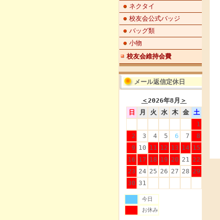
ネクタイ
校友会公式バッジ
バッグ類
小物
校友会維持会費
メール返信定休日
＜
2026年8月
＞
日
月
火
水
木
金
土
1
2
3
4
5
6
7
8
9
10
11
12
13
14
15
16
17
18
19
20
21
22
23
24
25
26
27
28
29
30
31
今日
お休み