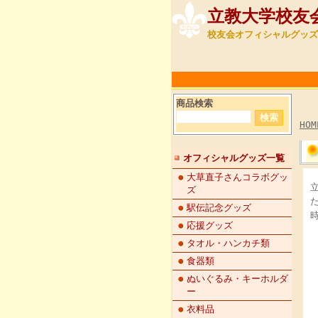
立教大学校友会 
校友会オフィシャルグッズ
商品検索
HOM
オフィシャルグッズ一覧
大草直子さんコラボグッ
ズ
駅伝記念グッズ
応援グッズ
タオル・ハンカチ類
食器類
ぬいぐるみ・キーホルダ
ー
衣料品