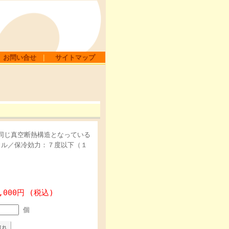
お問い合せ
｜
サイトマップ
と同じ真空断熱構造となっている
トル／保冷効力：７度以下（１
,000円 (税込)
個